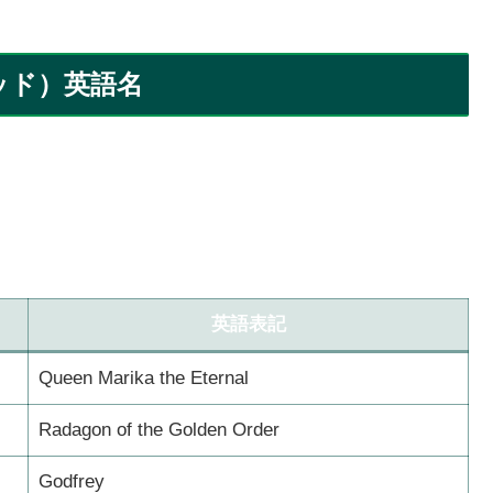
ッド）英語名
英語表記
Queen Marika the Eternal
Radagon of the Golden Order
Godfrey