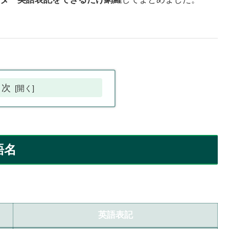
目次
語名
英語表記