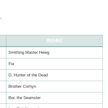
。
英語表記
Smithing Master Hewg
Fia
D, Hunter of the Dead
Brother Corhyn
Boc the Seamster