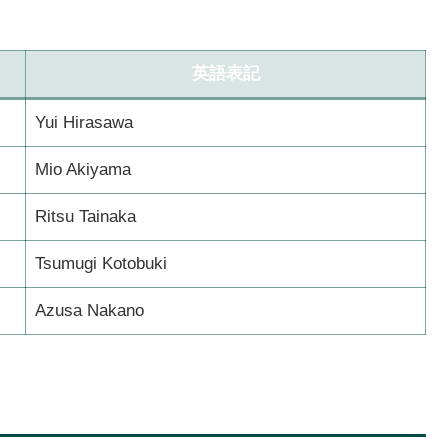
英語表記
Yui Hirasawa
Mio Akiyama
Ritsu Tainaka
Tsumugi Kotobuki
Azusa Nakano