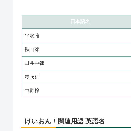
日本語名
平沢唯
秋山澪
田井中律
琴吹紬
中野梓
けいおん！関連用語 英語名