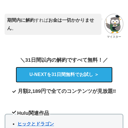
期間内に解約
すれば
お金は一切かかりませ
ん
。
マイスター
＼31日間以内の解約ですべて無料！／
U-NEXT
を
31日間
無料でお試し ＞
月額
2,189
円で全てのコンテンツが見放題‼
Hulu関連作品
ヒックとドラゴン