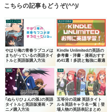
こちらの記事もどうぞ(^^)/
ライトノベル
英語学習教材
やはり俺の青春ラブコメは
Kindle Unlimitedの英語の
まちがっているの英語タイ
参考書・洋書・漫画おすす
トルと英語版購入方法
め41選！多読と勉強に最適
漫画
漫画
｢ぬらりひょんの孫｣の英語
五等分の花嫁 英語タイト
タイトルと英語版漫画・ア
ル＆英語キャラ名一覧｜登
ニメ購入方法
場人物の英語表記まとめ