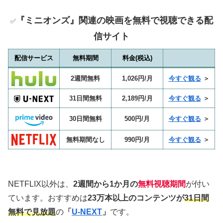
『ミニオンズ』関連の映画を無料で視聴できる配
✅
信サイト
配信サービス
無料期間
料金(税込)
2週間無料
1,026円/月
今すぐ観る
＞
31日間無料
2,189円/月
今すぐ観る
＞
30日間無料
500円/月
今すぐ観る
＞
無料期間なし
990円/月
今すぐ観る
＞
NETFLIX以外は、
2週間から1か月の
無料視聴期間
が付い
ています。おすすめは
23万本以上のコンテンツが
31日間
無料で見放題
の
「
U-NEXT
」
です。