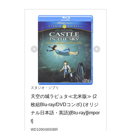
スタジオ・ジブリ
天空の城ラピュタ≪北米版≫ (2
枚組Blu-ray/DVDコンボ) (オリジ
ナル日本語・英語)[Blu-ray][impor
t]
WD10904800BR