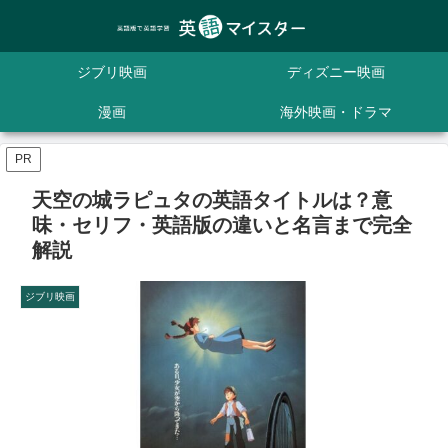
ジブリ映画
ディズニー映画
漫画
海外映画・ドラマ
PR
天空の城ラピュタの英語タイトルは？意
味・セリフ・英語版の違いと名言まで完全
解説
ジブリ映画