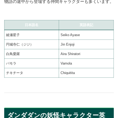
物語の途中から登場する仲間キャラクターも多くいます。
日本語名
英語表記
綾瀬星子
Seiko Ayase
円城寺仁（ジジ）
Jin Enjoji
白鳥愛羅
Aira Shiratori
バモラ
Vamola
チキチータ
Chiquitita
ダンダダンの妖怪キャラクター英