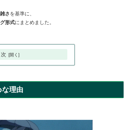
雑さ
を基準に、
グ形式
にまとめました。
目次
めな理由